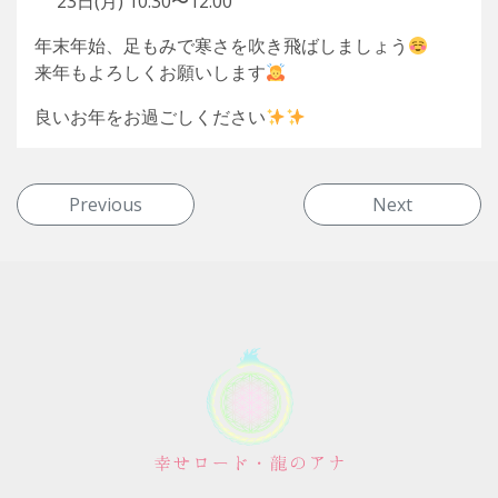
23日(月) 10:30〜12:00
年末年始、足もみで寒さを吹き飛ばしましょう
来年もよろしくお願いします
良いお年をお過ごしください
投稿ナビゲーション
Previous
Next