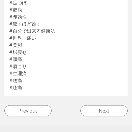
#足つぼ
#健康
#即効性
#驚くほど効く
#自分で出来る健康法
#世界一痛い
#美脚
#脚痩せ
#頭痛
#肩こり
#生理痛
#腰痛
#膝痛
投稿ナビゲーション
Previous
Next